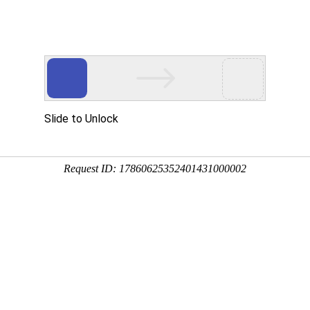
首页
／
关于我们
／
服务范围
／
评估案例
／
新闻资讯
／
服务范围
各类商品及服务进行价格评估，包括房
资源性资产、无主物、理赔索赔物、抵
事涉诉涉讼案件中当事人委托的价格评估